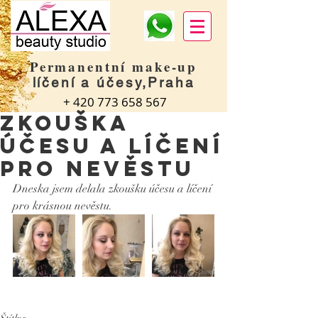
Permanentní make-up
líčení a účesy,Praha
+
420 773 658 567
Zkouška
účesu a líčení
pro nevěstu
Dneska jsem delala zkoušku účesu a líčení 
pro krásnou nevěstu.