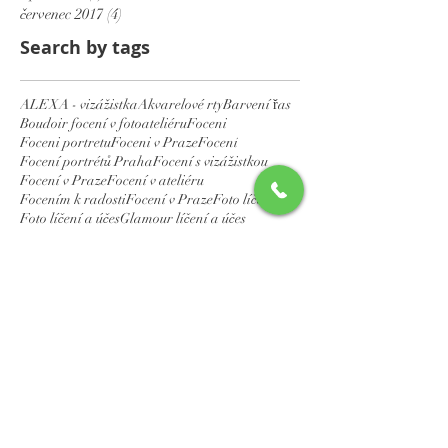
červenec 2017
(4)
4 příspěvky
Search by tags
ALEXA - vizážistka
Akvarelové rty
Barvení řas
Boudoir focení v fotoateliéru
Foceni
Foceni portretu
Foceni v Praze
Focení
Focení portrétů Praha
Focení s vizážistkou
Focení v Praze
Focení v ateliéru
Focením k radosti
Focení v Praze
Foto líčení
Foto líčení a účes
Glamour líčení a účes
Glamour photography
Hollywoodský make-up
Horse and glamour
Horse and glamour cena
LAMINACE OBOČÍ
LAMINACE ŘAS
Laminace řas + Barvení řas
Lash botox
Lash lifting
Make-up
Make-up pro nevěstu
Modelingové portfolio
Nejkrásnější účesy na ples
PROMĚNA VIZÁŽE
Permanentní make-up
Permanentní make-up rtů
Portrétní a glamour fotografování
Profesionální focení Praha
Profesionální focení glamour