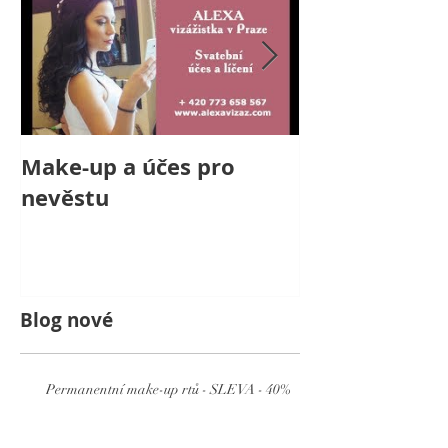
Make-up a účes pro
Svatební líče
nevěstu
nevěstu s kr
jménem Laur
Blog nové
Permanentní make-up rtů - SLEVA - 40%