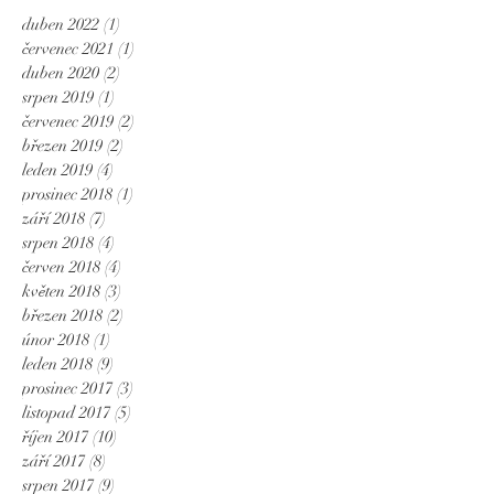
duben 2022
(1)
1 příspěvek
červenec 2021
(1)
1 příspěvek
duben 2020
(2)
2 příspěvky
srpen 2019
(1)
1 příspěvek
červenec 2019
(2)
2 příspěvky
březen 2019
(2)
2 příspěvky
leden 2019
(4)
4 příspěvky
prosinec 2018
(1)
1 příspěvek
září 2018
(7)
7 příspěvků
srpen 2018
(4)
4 příspěvky
červen 2018
(4)
4 příspěvky
květen 2018
(3)
3 příspěvky
březen 2018
(2)
2 příspěvky
únor 2018
(1)
1 příspěvek
leden 2018
(9)
9 příspěvků
prosinec 2017
(3)
3 příspěvky
listopad 2017
(5)
5 příspěvků
říjen 2017
(10)
10 příspěvků
září 2017
(8)
8 příspěvků
srpen 2017
(9)
9 příspěvků