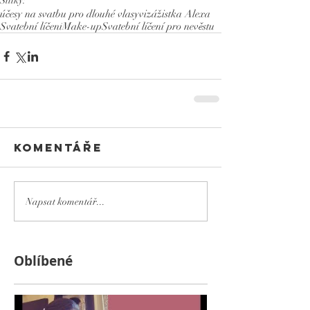
Štítky:
účesy na svatbu pro dlouhé vlasy
vizážistka Alexa
Svatební líčení
Make-up
Svatební líčení pro nevěstu
Komentáře
Napsat komentář...
Оblíbené