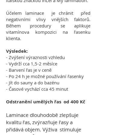
italskou značkou InLei a My lamination.
Účelem laminace je chránit před
negativními vlivy vnějších faktorů.
Během procedury se aplikuje
vitamínova kompozici na řasenku
klienta.
Výsledek:
- Zvýšení výraznosti vzhledu
- Vydrží cca 1,5-2 měsíce
- Barvení řas je v ceně
- Po 24 h je možné používání řasenky
- Jít do sauny a do bazénu
- Časové vychází cca 45 minut
Odstranění umělých řas od 400 Kč
Laminace dlouhodobě zlepšuje
kvalitu řas, zvýrazňuje řasy a
přidává objem. Výživa stimuluje