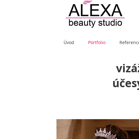
Úvod
Portfolio
Referenc
vizá
účes