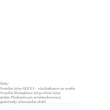
Štítky:
Svatební účesy
ALEXA - vizážistka
uces na svatbu
Svatební líčení
plesové účesy
večerní účesy
stylista Praha
účes pro nevěstu
alexavizaz
společenský účes
svatební drdol