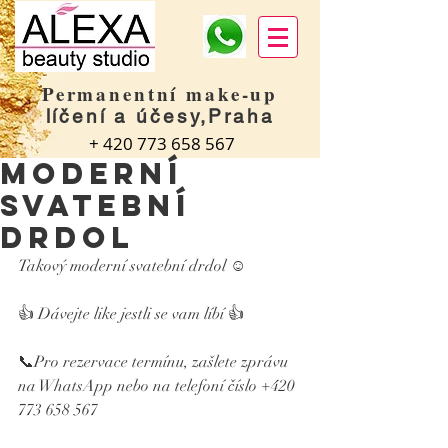
Permanentní make-up
líčení a účesy,Praha
+
420 773 658 567
Moderní
svatební
drdol
Takový moderní svatební drdol ☺️
👍 Dávejte like jestli se vam líbí 👍
📞Pro rezervace termínu, zašlete zprávu 
na WhatsApp nebo na telefoní číslo +420 
773 658 567