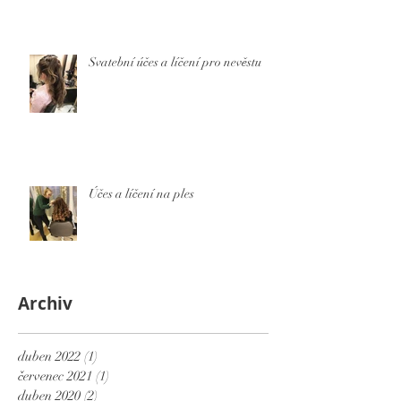
Svatební účes a líčení pro nevěstu
Účes a líčení na ples
Archiv
duben 2022
(1)
1 příspěvek
červenec 2021
(1)
1 příspěvek
duben 2020
(2)
2 příspěvky