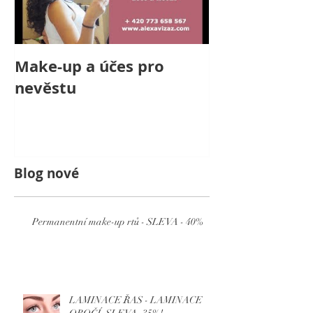
Make-up a účes pro
Svatební líče
nevěstu
nevěstu s kr
jménem Laur
Blog nové
Permanentní make-up rtů - SLEVA - 40%
LAMINACE ŘAS - LAMINACE