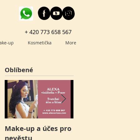
+ 420 773 658 567
ake-up
Kosmetička
More
Оblíbené
Make-up a účes pro
Svatební líčení a
nevěstu
účes pro nevěstu s