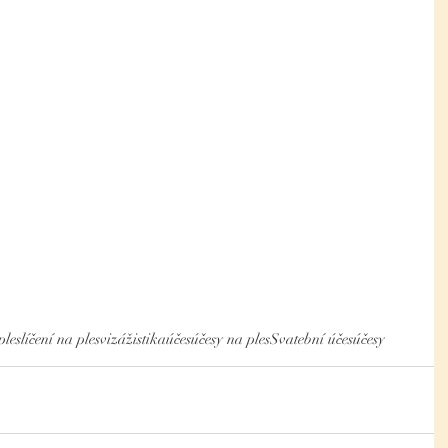
ples
líčení na ples
vizážistika
účes
účesy na ples
Svatební účes
účesy