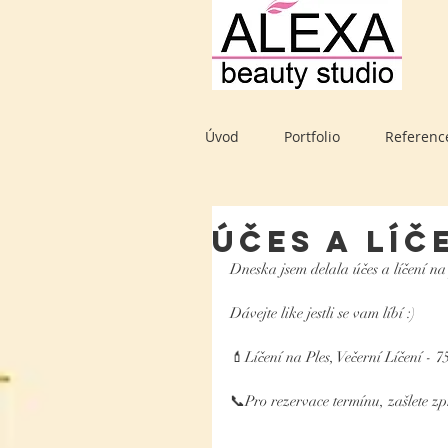
Úvod
Portfolio
Referenc
Účes a líč
Dneska jsem delala účes a líčení na 
Dávejte like jestli se vam líbí :)
💄Líčení na Ples, Večerní Líčení - 7
📞Pro rezervace termínu, zašlete z