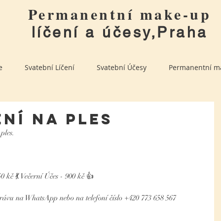
Permanentní make-up
líčení a účesy,Praha
e
Svatební Líčení
Svatební Účesy
Permanentní m
ení na ples
ples. 
50 kč 💃 Večerní Účes - 900 kč 👍
právu na WhatsApp nebo na telefoní číslo +420 773 658 567