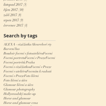
listopad 2017
(5)
5 příspěvků
říjen 2017
(10)
10 příspěvků
září 2017
(8)
8 příspěvků
srpen 2017
(9)
9 příspěvků
červenec 2017
(4)
4 příspěvky
Search by tags
ALEXA - vizážistka
Akvarelové rty
Barvení řas
Boudoir focení v fotoateliéru
Foceni
Foceni portretu
Foceni v Praze
Focení
Focení portrétů Praha
Focení s vizážistkou
Focení v Praze
Focení v ateliéru
Focením k radosti
Focení v Praze
Foto líčení
Foto líčení a účes
Glamour líčení a účes
Glamour photography
Hollywoodský make-up
Horse and glamour
Horse and glamour cena