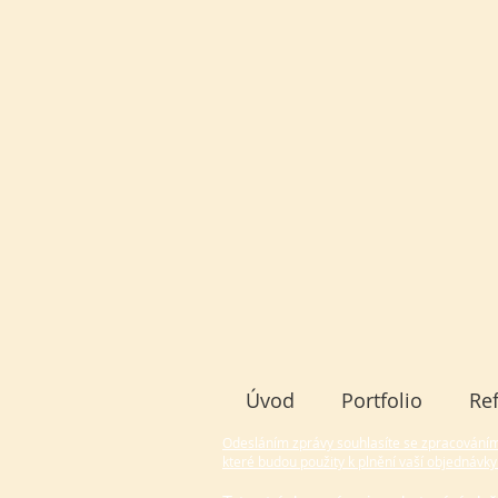
Úvod
Portfolio
Re
Odesláním zprávy souhlasíte se zpracování
které budou použity k plnění vaší objednávky