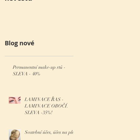
krásným jménem
Laura!
Blog nové
Permanentní make-up rtů -
SLEVA - 40%
LAMINACE ŘAS -
LAMINACE OBOČÍ.
SLEVA -35%!
Svatební účes, účes na ples