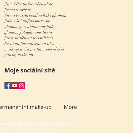
focení Praha
focení boudoir
focení se zvířaty
focení ve stylu boudoir
fotky glamour
fotky s koňmi
foto make-up
glamour focení
glamour fotky
glamour foto
glamour líčení
jak se nalíčit na focení
líčení
líčení na focení
líčení na ples
make up artist praha
moderní účesy
pansky make-up
Moje sociální sítě
ermanentní make-up
More
abeautyprague@gmail.com