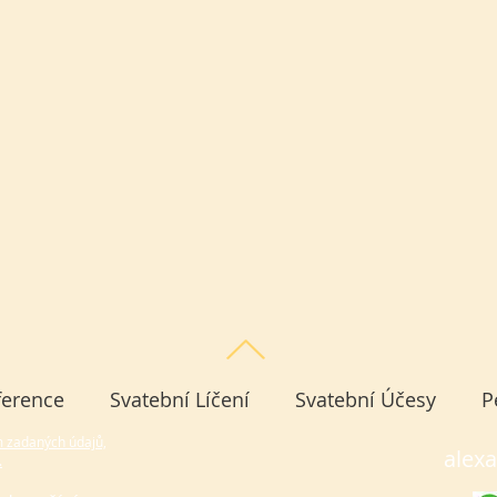
ference
Svatební Líčení
Svatební Účesy
P
m zadaných údajů,
alex
.