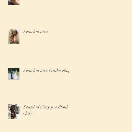
Svatební účes
Svatební účes krátké vlasy
Svatební účesy pro dlouhé
vlasy