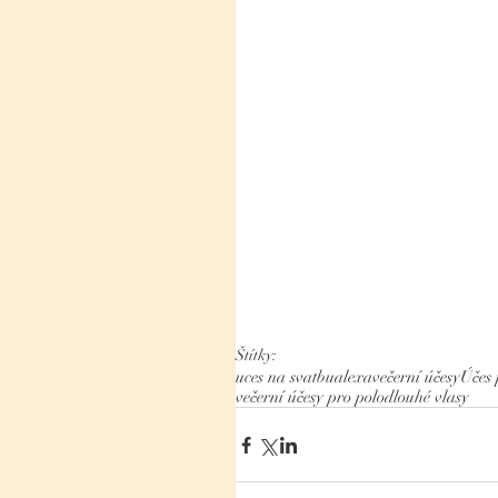
Štítky:
uces na svatbu
alexa
večerní účesy
Účes 
večerní účesy pro polodlouhé vlasy