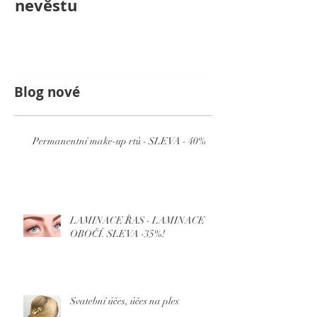
nevěstu
nevěstu s kr
jménem Laur
Blog nové
Permanentní make-up rtů - SLEVA - 40%
LAMINACE ŘAS - LAMINACE
OBOČÍ. SLEVA -35%!
Svatební účes, účes na ples