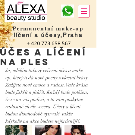
Permanentní make-up
líčení a účesy,Praha
+
420 773 658 567
Účes a líčení
na ples
Já, udělám takový večerní účes a make-
up, který ti dá nové pocity z vlastní krásy. 
Zažijete nové emoce a radost. Vaše krása 
bude jiskřit a jiskřit. Každý bude potěšen, 
že se na vás podívá, a to vám poskytne 
radostné chvíle vecera. Účesy a líčení 
budou dlouhodobě vytrvalé, takže 
kdykoliv na akce budete nejkrásnější.