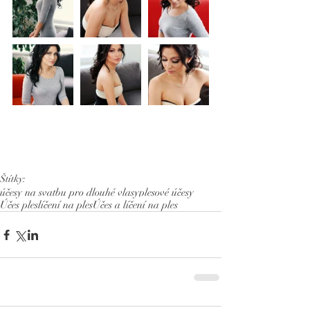
Štítky:
účesy na svatbu pro dlouhé vlasy
plesové účesy
Účes ples
líčení na ples
Účes a líčení na ples