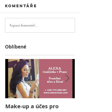
Komentáře
Napsat komentář...
Оblíbené
Make-up a účes pro
Svatební líče