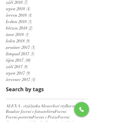
září 2018
(7)
7 příspěvků
srpen 2018
(4)
4 příspěvky
červen 2018
(4)
4 příspěvky
květen 2018
(3)
3 příspěvky
březen 2018
(2)
2 příspěvky
únor 2018
(1)
1 příspěvek
leden 2018
(9)
9 příspěvků
prosinec 2017
(3)
3 příspěvky
listopad 2017
(5)
5 příspěvků
říjen 2017
(10)
10 příspěvků
září 2017
(8)
8 příspěvků
srpen 2017
(9)
9 příspěvků
červenec 2017
(4)
4 příspěvky
Search by tags
ALEXA - vizážistka
Akvarelové rty
Barvení řas
Boudoir focení v fotoateliéru
Foceni
Foceni portretu
Foceni v Praze
Focení
Focení portrétů Praha
Focení s vizážistkou
Focení v Praze
Focení v ateliéru