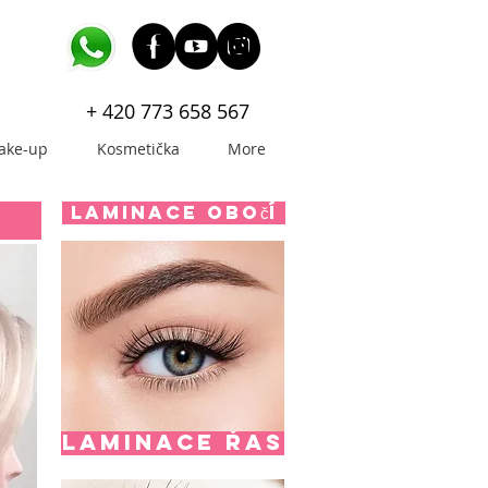
+ 420 773 658 567
ake-up
Kosmetička
More
Laminace obočí
LAMINACE ŘAS