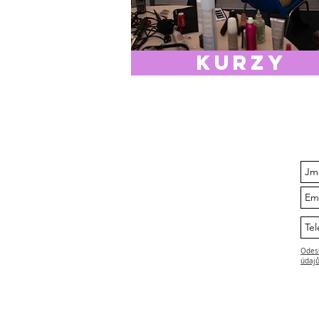
Kurzy
Odesl
údajů