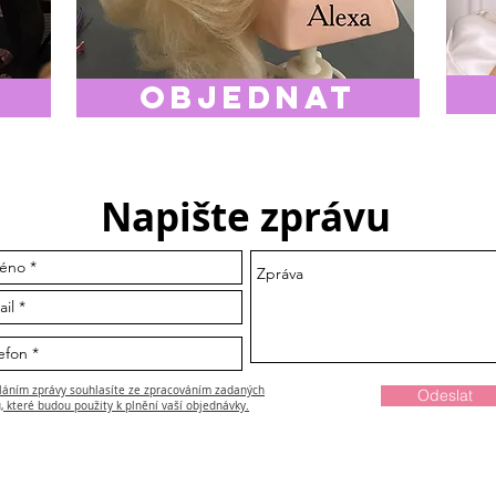
objednat
Napište zprávu
áním zprávy souhlasíte ze zpracováním zadaných
Odeslat
, které budou použity k plnění vaší objednávky.