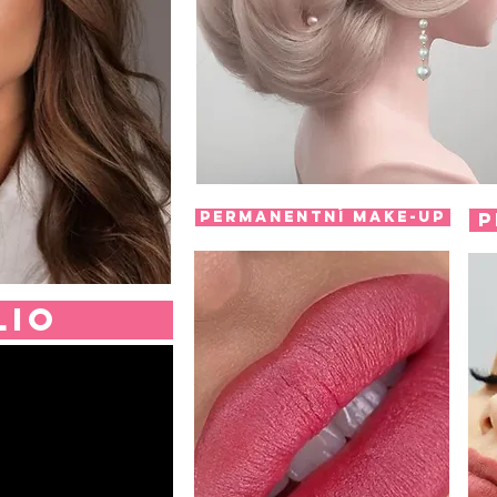
Permanentní make-up
P
lio