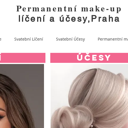
Permanentní make-up
líčení a účesy,Praha
e
Svatební Líčení
Svatební Účesy
Permanentní m
Í
ÚČESY